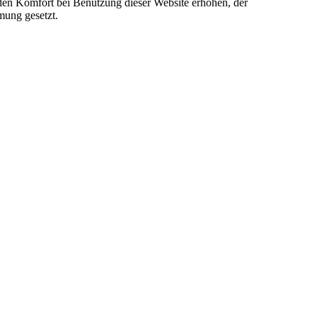
e den Komfort bei Benutzung dieser Website erhöhen, der
mung gesetzt.