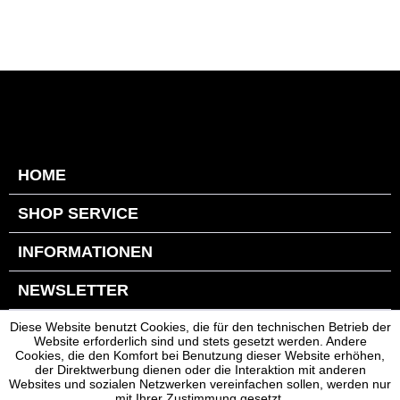
HOME
SHOP SERVICE
INFORMATIONEN
NEWSLETTER
Diese Website benutzt Cookies, die für den technischen Betrieb der
Website erforderlich sind und stets gesetzt werden. Andere
Cookies, die den Komfort bei Benutzung dieser Website erhöhen,
der Direktwerbung dienen oder die Interaktion mit anderen
Websites und sozialen Netzwerken vereinfachen sollen, werden nur
mit Ihrer Zustimmung gesetzt.