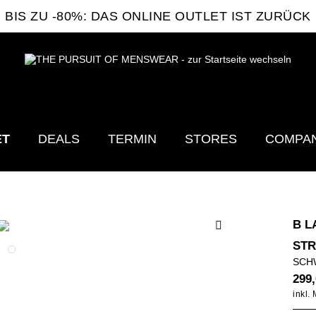
BIS ZU -80%: DAS ONLINE OUTLET IST ZURÜCK
ET
DEALS
TERMIN
STORES
COMPA
B L
ST
SCH
299,
inkl.