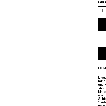
GRÖ
MER
Eleg
mit e
und k
stilv
klas
wie 
Seid
Seid
innov