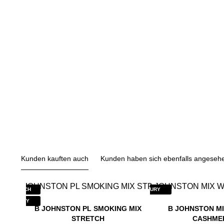
Kunden kauften auch
Kunden haben sich ebenfalls angeseh
STRETCH
LUXURY
LUXURY
B JOHNSTON PL SMOKING MIX
B JOHNSTON M
STRETCH
CASHME