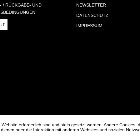
- / RÜCKGABE- UND
NEWSLETTER
S­BEDINGUNGEN
DATENSCHUTZ
UF
IMPRESSUM
 Website erforderlich sind und stets gesetzt werden. Andere Cookies, 
dienen oder die Interaktion mit anderen Websites und sozialen Netzw