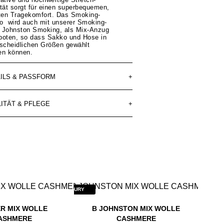
tät sorgt für einen superbequemen,
hten Tragekomfort. Das Smoking-
o wird auch mit unserer Smoking-
 Johnston Smoking, als Mix-Anzug
boten, so dass Sakko und Hose in
rscheidlichen Größen gewählt
en können.
ILS & PASSFORM
+
ITÄT & PFLEGE
+
LUXURY
LUXURY
R MIX WOLLE
B JOHNSTON MIX WOLLE
ASHMERE
CASHMERE