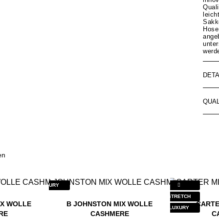
Quali
leic
Sakk
Hose
ange
unte
werd
DETA
QUAL
en
LUXURY
STRETCH
IX WOLLE
B JOHNSTON MIX WOLLE
CARTE
LUXURY
RE
CASHMERE
C