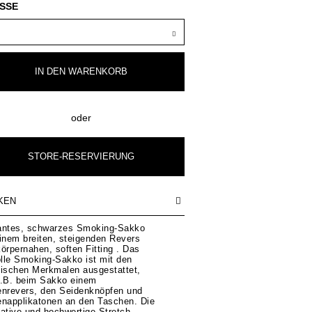
SSE
IN DEN
WARENKORB
oder
STORE-RESERVIERUNG
KEN
antes, schwarzes Smoking-Sakko
inem breiten, steigenden Revers
örpernahen, soften Fitting . Das
olle Smoking-Sakko ist mit den
sischen Merkmalen ausgestattet,
z.B. beim Sakko einem
enrevers, den Seidenknöpfen und
enapplikatonen an den Taschen. Die
ative und hochwertige Stretch-