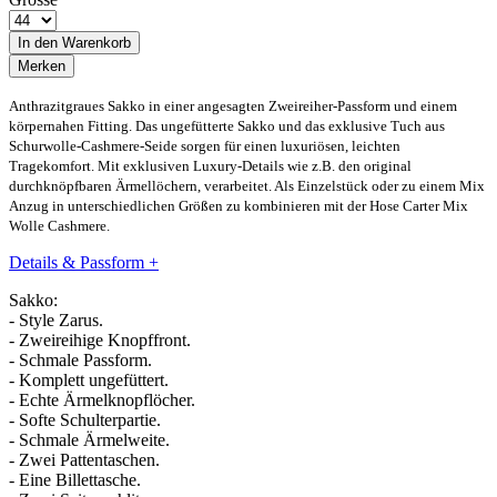
In den
Warenkorb
Merken
Anthrazitgraues Sakko in einer angesagten Zweireiher-Passform und einem
körpernahen Fitting. Das ungefütterte Sakko und das exklusive Tuch aus
Schurwolle-Cashmere-Seide sorgen für einen luxuriösen, leichten
Tragekomfort. Mit exklusiven Luxury-Details wie z.B. den original
durchknöpfbaren Ärmellöchern, verarbeitet. Als Einzelstück oder zu einem Mix
Anzug in unterschiedlichen Größen zu kombinieren mit der Hose Carter Mix
Wolle Cashmere.
Details & Passform
+
Sakko:
- Style Zarus.
- Zweireihige Knopffront.
- Schmale Passform.
- Komplett ungefüttert.
- Echte Ärmelknopflöcher.
- Softe Schulterpartie.
- Schmale Ärmelweite.
- Zwei Pattentaschen.
- Eine Billettasche.