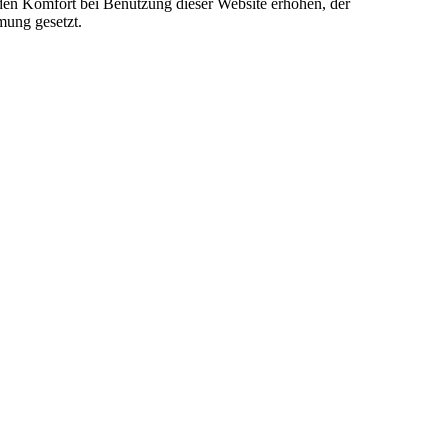
e den Komfort bei Benutzung dieser Website erhöhen, der
mung gesetzt.