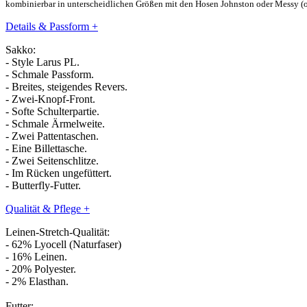
kombinierbar in unterscheidlichen Größen mit den Hosen Johnston oder Messy (o.A
Details & Passform
+
Sakko:
- Style Larus PL.
- Schmale Passform.
- Breites, steigendes Revers.
- Zwei-Knopf-Front.
- Softe Schulterpartie.
- Schmale Ärmelweite.
- Zwei Pattentaschen.
- Eine Billettasche.
- Zwei Seitenschlitze.
- Im Rücken ungefüttert.
- Butterfly-Futter.
Qualität & Pflege
+
Leinen-Stretch-Qualität:
- 62% Lyocell (Naturfaser)
- 16% Leinen.
- 20% Polyester.
- 2% Elasthan.
Futter: