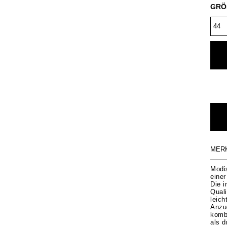
GRÖ
MER
Modi
einer
Die i
Quali
leich
Anzu
komb
als d