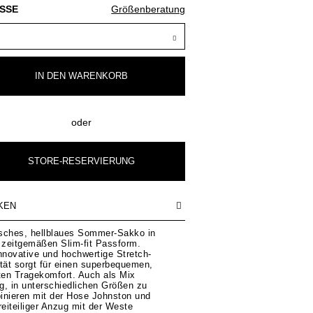
SSE
Größenberatung
IN DEN
WARENKORB
oder
STORE-RESERVIERUNG
KEN
sches, hellblaues Sommer-Sakko in
 zeitgemäßen Slim-fit Passform.
nnovative und hochwertige Stretch-
tät sorgt für einen superbequemen,
ten Tragekomfort. Auch als Mix
g, in unterschiedlichen Größen zu
inieren mit der Hose Johnston und
reiteiliger Anzug mit der Weste