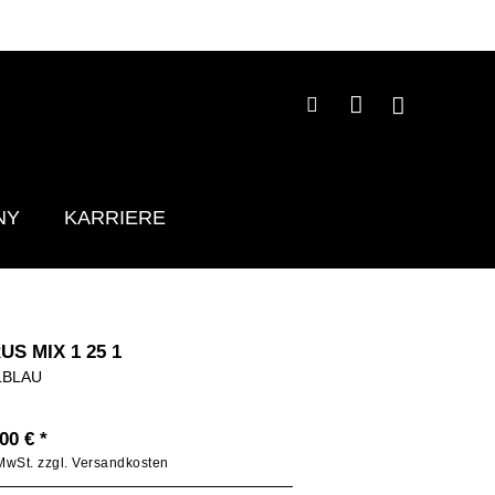
NY
KARRIERE
US MIX 1 25 1
LBLAU
00 € *
 MwSt.
zzgl. Versandkosten