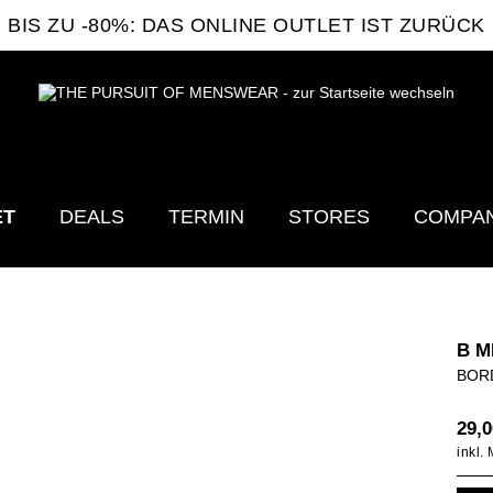
BIS ZU -80%: DAS ONLINE OUTLET IST ZURÜCK
ET
DEALS
TERMIN
STORES
COMPA
B M
BOR
29,0
inkl.