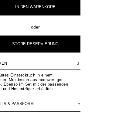
IN DEN
WARENKORB
oder
STORE-RESERVIERUNG
KEN
antes Einstecktuch in einem
nten Minidessin aus hochwertiger
e. Ebenso im Set mit der passenden
e und Hosenträger erhältlich.
ILS & PASSFORM
+