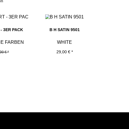
en
- 3ER PACK
B H SATIN 9501
NE FARBEN
WHITE
29,00 € *
00 € *