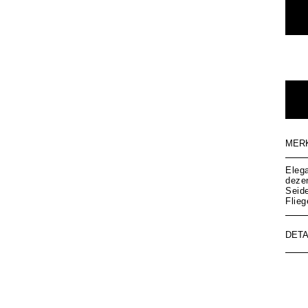
MER
Eleg
deze
Seid
Flieg
DETA