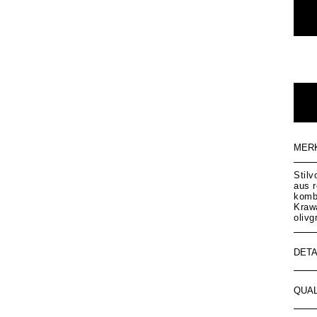
MER
Stilv
aus r
komb
Krawa
oliv
DETA
QUAL