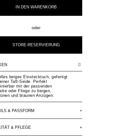
IN DEN
WARENKORB
oder
STORE-RESERVIERUNG
KEN
olles beiges Einstecktuch, gefertigt
einer Taft-Seide. Perfekt
inierbar mit der passenden
tte oder Fliege zu beigen,
grünen und braunen Anzügen.
ILS & PASSFORM
+
ITÄT & PFLEGE
+