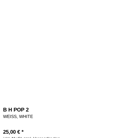
B H POP 2
WEISS, WHITE
25,00 € *